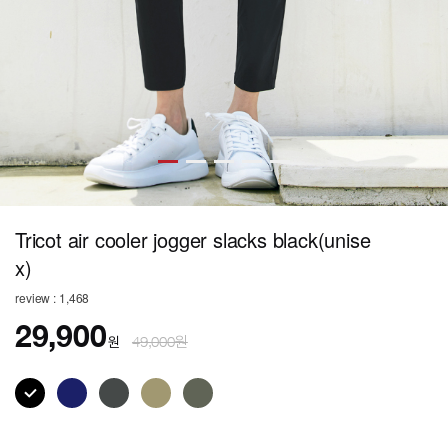
Tricot air cooler jogger slacks black(unise
x)
review : 1,468
29,900
원
49,000원