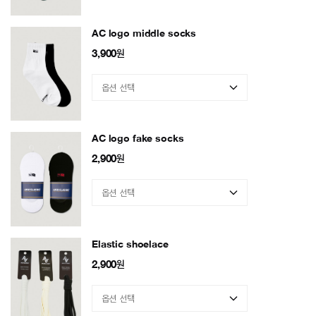
AC logo middle socks
3,900
원
AC logo fake socks
2,900
원
Elastic shoelace
2,900
원