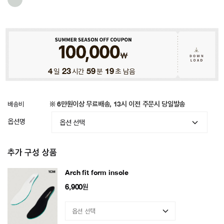
4
일
23
시간
59
분
15
초 남음
배송비
※ 6만원이상 무료배송, 13시 이전 주문시 당일발송
옵션명
추가 구성 상품
Arch fit form insole
6,900
원